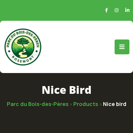
Nice Bird
Parc du Bois-des-Pères
Products
Nice bird
>
>