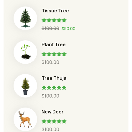
Tissue Tree
Rated
5.00
$
100.00
$
50.00
out of 5
Plant Tree
Rated
5.00
$
100.00
out of 5
Tree Thuja
Rated
5.00
$
100.00
out of 5
New Deer
Rated
5.00
$
100.00