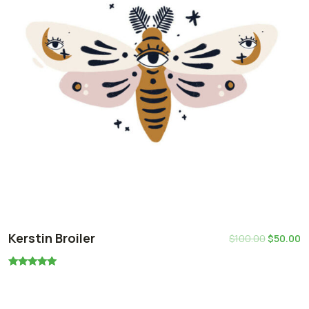
Kerstin Broiler
$
100.00
$
50.00
Rated
5.00
out of 5