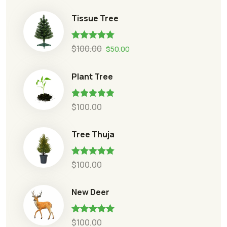
Tissue Tree
Rated
5.00
$
100.00
$
50.00
out of 5
Plant Tree
Rated
5.00
$
100.00
out of 5
Tree Thuja
Rated
5.00
$
100.00
out of 5
New Deer
Rated
5.00
$
100.00