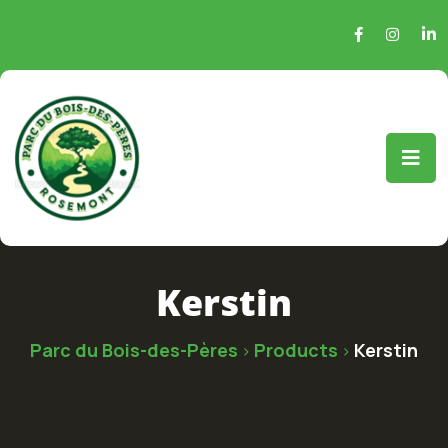
Kerstin
Parc du Bois-des-Pères
Products
Kerstin
>
>