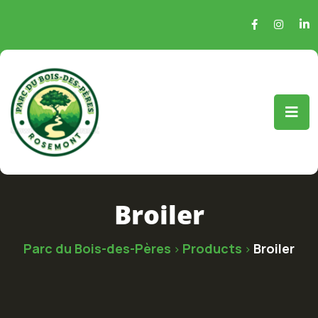
Broiler
Parc du Bois-des-Pères
Products
Broiler
>
>