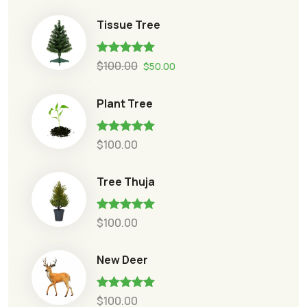
Tissue Tree
Rated
5.00
$
100.00
$
50.00
out of 5
Plant Tree
Rated
5.00
$
100.00
out of 5
Tree Thuja
Rated
5.00
$
100.00
out of 5
New Deer
Rated
5.00
$
100.00