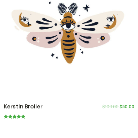
Kerstin Broiler
$
100.00
$
50.00
Rated
5.00
out of 5